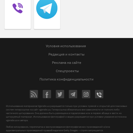
Условия использования
Редакция и контакты
Реклама на сайте
Спецпроекты
Политика конфиденциальности
Использование материалов Vgorode.ua разрешается только при условии прямой и открытой для поисковых
систем гиперссылки на сайт vgorode.ua. Гиперссылка обязательна вне зависимости от полного либо
частичного цитирования. Она должна быть размещена в подзаголовке или в первом абзаце и вести на
цитируемый материал. Использование фотографий и видео разрешается при условии указания источника
vgorode.ua и автора.
Любое копирование, перепечатка и воспроизведение фотографических произведений и/или
аудиовизуальных произведений правообладателя Getty Images – строго запрещается.