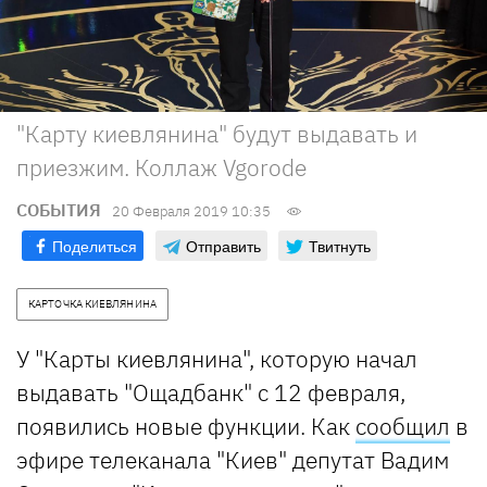
"Карту киевлянина" будут выдавать и
приезжим. Коллаж Vgorode
СОБЫТИЯ
20 Февраля 2019 10:35
Поделиться
Отправить
Твитнуть
КАРТОЧКА КИЕВЛЯНИНА
У "Карты киевлянина", которую начал
выдавать "Ощадбанк" с 12 февраля,
появились новые функции. Как
сообщил
в
эфире телеканала "Киев" депутат Вадим