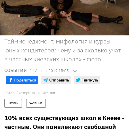
Таймменеджмент, мифология и курсы
юных кондитеров: чему и за сколько учат
в частных киевских школах - фото
СОБЫТИЯ
11 Апреля 2019 15:05
Поделиться
Отправить
Твитнуть
Автор: Екатерина Никитенко
ШКОЛЫ
ЧАСТНЫЕ
10% всех существующих школ в Киеве -
частные. Они привлекают свободной