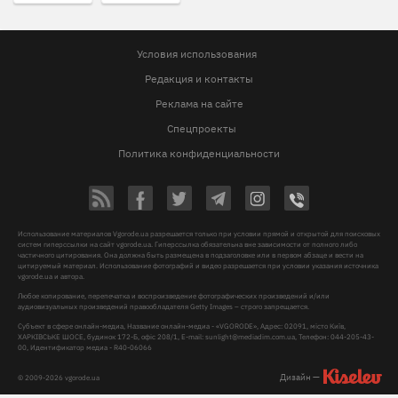
Условия использования
Редакция и контакты
Реклама на сайте
Спецпроекты
Политика конфиденциальности
Использование материалов Vgorode.ua разрешается только при условии прямой и открытой для поисковых
систем гиперссылки на сайт vgorode.ua. Гиперссылка обязательна вне зависимости от полного либо
частичного цитирования. Она должна быть размещена в подзаголовке или в первом абзаце и вести на
цитируемый материал. Использование фотографий и видео разрешается при условии указания источника
vgorode.ua и автора.
Любое копирование, перепечатка и воспроизведение фотографических произведений и/или
аудиовизуальных произведений правообладателя Getty Images – строго запрещается.
Субъект в сфере онлайн-медиа, Название онлайн-медиа - «VGORODE», Адрес: 02091, місто Київ,
ХАРКІВСЬКЕ ШОСЕ, будинок 172-Б, офіс 208/1, E-mail:
sunlight@mediadim.com.ua
, Телефон: 044-205-43-
00, Идентификатор медиа - R40-06066
Дизайн —
© 2009-2026 vgorode.ua