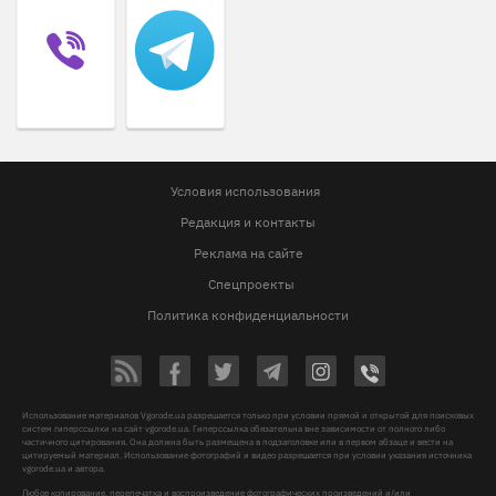
Условия использования
Редакция и контакты
Реклама на сайте
Спецпроекты
Политика конфиденциальности
Использование материалов Vgorode.ua разрешается только при условии прямой и открытой для поисковых
систем гиперссылки на сайт vgorode.ua. Гиперссылка обязательна вне зависимости от полного либо
частичного цитирования. Она должна быть размещена в подзаголовке или в первом абзаце и вести на
цитируемый материал. Использование фотографий и видео разрешается при условии указания источника
vgorode.ua и автора.
Любое копирование, перепечатка и воспроизведение фотографических произведений и/или