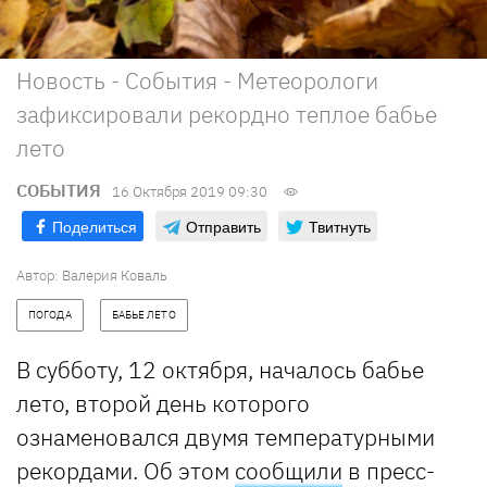
Новость - События - Метеорологи
зафиксировали рекордно теплое бабье
лето
СОБЫТИЯ
16 Октября 2019 09:30
Поделиться
Отправить
Твитнуть
Автор: Валерия Коваль
ПОГОДА
БАБЬЕ ЛЕТО
В субботу, 12 октября, началось бабье
лето, второй день которого
ознаменовался двумя температурными
рекордами. Об этом
сообщили
в пресс-