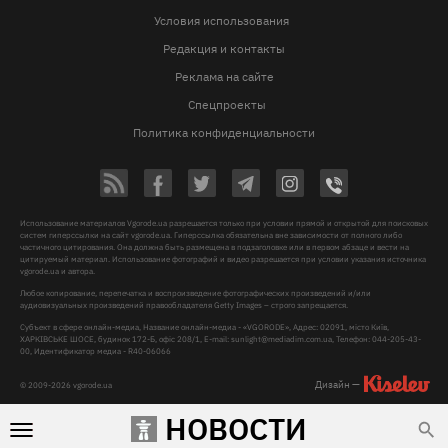
Условия использования
Редакция и контакты
Реклама на сайте
Спецпроекты
Политика конфиденциальности
Использование материалов Vgorode.ua разрешается только при условии прямой и открытой для поисковых
систем гиперссылки на сайт vgorode.ua. Гиперссылка обязательна вне зависимости от полного либо
частичного цитирования. Она должна быть размещена в подзаголовке или в первом абзаце и вести на
цитируемый материал. Использование фотографий и видео разрешается при условии указания источника
vgorode.ua и автора.
Любое копирование, перепечатка и воспроизведение фотографических произведений и/или
аудиовизуальных произведений правообладателя Getty Images – строго запрещается.
Субъект в сфере онлайн-медиа, Название онлайн-медиа - «VGORODE», Адрес: 02091, місто Київ,
ХАРКІВСЬКЕ ШОСЕ, будинок 172-Б, офіс 208/1, E-mail:
sunlight@mediadim.com.ua
, Телефон: 044-205-43-
00, Идентификатор медиа - R40-06066
Дизайн —
© 2009-2026 vgorode.ua
НОВОСТИ