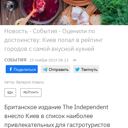
Новость - События - Оценили по
достоинству: Киев попал в рейтинг
городов с самой вкусной кухней
СОБЫТИЯ
25 Ноября 2019 08:13
Поделиться
Отправить
Твитнуть
Автор: Валерия Коваль
ЕДА
РЕЙТИНГИ
Британское издание The Independent
внесло Киев в список наиболее
привлекательных для гастротуристов