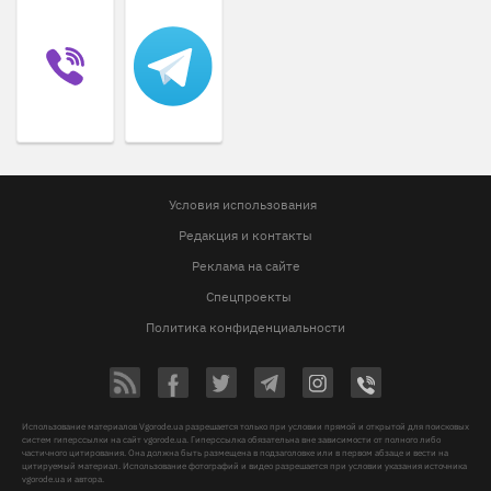
Условия использования
Редакция и контакты
Реклама на сайте
Спецпроекты
Политика конфиденциальности
Использование материалов Vgorode.ua разрешается только при условии прямой и открытой для поисковых
систем гиперссылки на сайт vgorode.ua. Гиперссылка обязательна вне зависимости от полного либо
частичного цитирования. Она должна быть размещена в подзаголовке или в первом абзаце и вести на
цитируемый материал. Использование фотографий и видео разрешается при условии указания источника
vgorode.ua и автора.