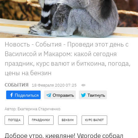
Новость - События - Проведи этот день с
Василисой и Макаром: какой сегодня
праздник, курс валют и биткоина, погода,
цены на бензин
СОБЫТИЯ
18 Февраля 2020 07:25
Поделиться
Отправить
Твитнуть
Автор: Екатерина Стариченко
ПОГОДА
ПРАЗДНИКИ
БЕНЗИН
КУРС ВАЛЮТ
Доброе утро, киевляне!
Vgorode
собрал