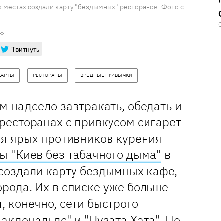
 местах создали карту "бездымных" ресторанов. Фото с
Твитнуть
КАРТЫ
РЕСТОРАНЫ
ВРЕДНЫЕ ПРИВЫЧКИ
 надоело завтракать, обедать и
ресторанах с привкусом сигарет
ля ярых противников курения
ы "Киев без табачного дыма"
в
создали карту бездымных кафе,
орода. Их в списке уже больше
, конечно, сети быстрого
Макдональдс" и
"Пузата Хата"
. Но