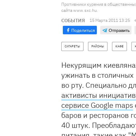
Противники курения в общественных
сайта www.sxc.hu.
СОБЫТИЯ
15 Марта 2011 13:25
Поделиться
Отправить
СИГАРЕТЫ
РАЙОНЫ
КАФЕ
Некурящим киевлянам
ужинать в столичных 
во рту. Специально д
активисты инициатив
сервисе Google maps
баров и ресторанов г
40 штук. Преобладают
питания, такие как "