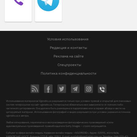
Условия использования
Редакция и контакты
Реклама на сайте
Спецпроекты
Политика конфиденциальности
Использование материалов Vgorode.ua разрешается только при условии прямой и открытой для поисковых
систем гиперссылки на сайт vgorode.ua. Гиперссылка обязательна вне зависимости от полного либо
частичного цитирования. Она должна быть размещена в подзаголовке или в первом абзаце и вести на
цитируемый материал. Использование фотографий и видео разрешается при условии указания источника
vgorode.ua и автора.
Любое копирование, перепечатка и воспроизведение фотографических произведений и/или
аудиовизуальных произведений правообладателя Getty Images – строго запрещается.
Субъект в сфере онлайн-медиа, Название онлайн-медиа - «VGORODE», Адрес: 02091, місто Київ,
ХАРКІВСЬКЕ ШОСЕ, будинок 172-Б, офіс 208/1, E-mail:
sunlight@mediadim.com.ua
, Телефон: 044-205-43-