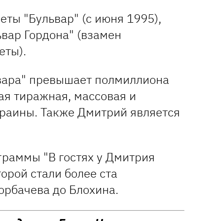
еты "Бульвар" (с июня 1995),
вар Гордона" (взамен
еты).
вара" превышает полмиллиона
ая тиражная, массовая и
краины. Также Дмитрий является
граммы "В гостях у Дмитрия
торой стали более ста
орбачева до Блохина.