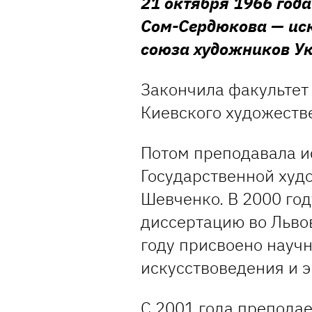
21 октября 1966 год
Сом-Сердюкова — иск
союза художников У
Закончила факультет 
Киевского художестве
Потом преподавала и
Государственной худ
Шевченко. В 2000 го
диссертацию во Льво
году присвоено науч
искусствоведения и э
С 2001 года препода