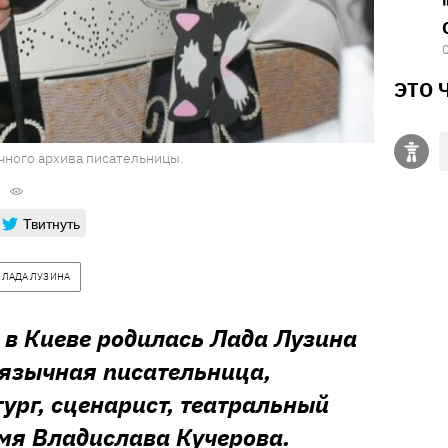
ЭТО 
ичного архива писательницы.
Твитнуть
ЛАДА ЛУЗИНА
а в Киеве родилась Лада Лузина
язычная писательница,
ург, сценарист, театральный
мя Владислава Кучерова.