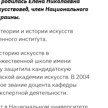
а родилась Елена Николаевна
усствовед, член Национального
краины.
теории и истории искусств
нного института.
сторию искусств в
ожественной школе имени
ду защитила кандидатскую
вской академии искусств. В 2004
ное звание доцента кафедры
кспертной деятельности.
ет в
Национальном университете