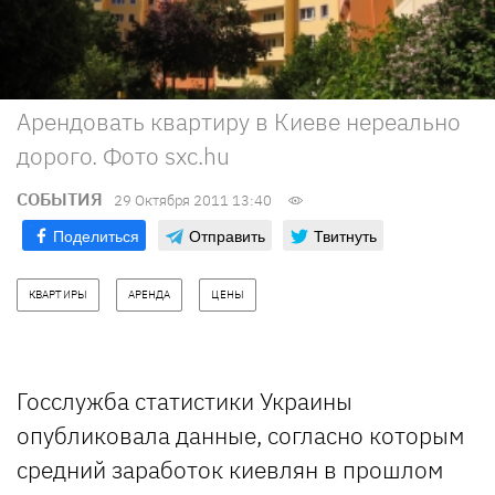
Арендовать квартиру в Киеве нереально
дорого. Фото sxc.hu
СОБЫТИЯ
29 Октября 2011 13:40
Поделиться
Отправить
Твитнуть
КВАРТИРЫ
АРЕНДА
ЦЕНЫ
Госслужба статистики Украины
опубликовала данные, согласно которым
средний заработок киевлян в прошлом