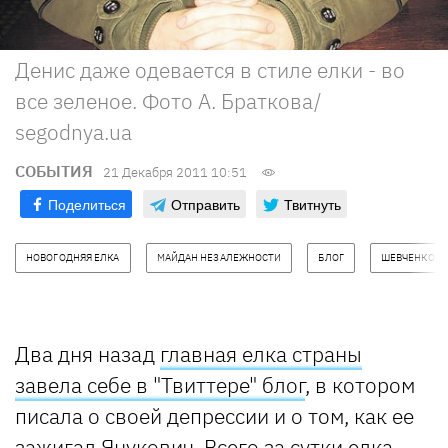
Денис даже одевается в стиле елки - во
все зеленое. Фото А. Браткова/
segodnya.ua
СОБЫТИЯ
21 Декабря 2011 10:51
Поделиться
Отправить
Твитнуть
НОВОГОДНЯЯ ЕЛКА
МАЙДАН НЕЗАЛЕЖНОСТИ
БЛОГ
ШЕВЧЕНКОВС
Два дня назад
главная елка страны
завела себе в "Твиттере" блог
, в котором
писала о своей депрессии и о том, как ее
зажигал
Янукович
. Всего за сутки елка