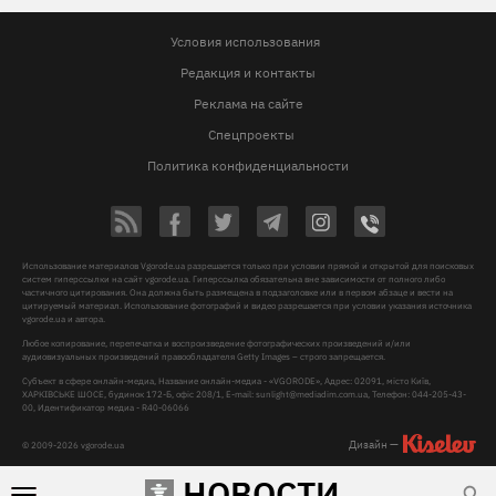
Условия использования
Редакция и контакты
Реклама на сайте
Спецпроекты
Политика конфиденциальности
Использование материалов Vgorode.ua разрешается только при условии прямой и открытой для поисковых
систем гиперссылки на сайт vgorode.ua. Гиперссылка обязательна вне зависимости от полного либо
частичного цитирования. Она должна быть размещена в подзаголовке или в первом абзаце и вести на
цитируемый материал. Использование фотографий и видео разрешается при условии указания источника
vgorode.ua и автора.
Любое копирование, перепечатка и воспроизведение фотографических произведений и/или
аудиовизуальных произведений правообладателя Getty Images – строго запрещается.
Субъект в сфере онлайн-медиа, Название онлайн-медиа - «VGORODE», Адрес: 02091, місто Київ,
ХАРКІВСЬКЕ ШОСЕ, будинок 172-Б, офіс 208/1, E-mail:
sunlight@mediadim.com.ua
, Телефон: 044-205-43-
00, Идентификатор медиа - R40-06066
Дизайн —
© 2009-2026 vgorode.ua
НОВОСТИ