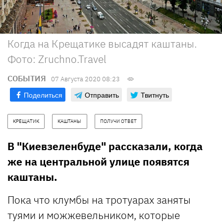
Когда на Крещатике высадят каштаны.
Фото: Zruchno.Travel
СОБЫТИЯ
07 Августа 2020 08:23
Поделиться
Отправить
Твитнуть
КРЕЩАТИК
КАШТАНЫ
ПОЛУЧИ ОТВЕТ
В "Киевзеленбуде" рассказали, когда
же на центральной улице появятся
каштаны.
Пока что клумбы на тротуарах заняты
туями и можжевельником, которые