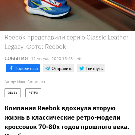
Reebok представили серию Classic Leather
Legacy. Фото: Reebok
СОБЫТИЯ
11 Августа 2020 15:43
Поделиться
Отправить
Твитнуть
Автор:
Иван Сотников
ОБУВЬ
РЕТРО
Компания Reebok вдохнула вторую
жизнь в классические ретро-модели
кроссовок 70-80х годов прошлого века.