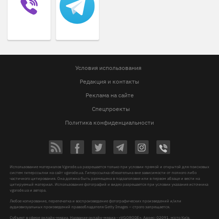
Условия использования
Редакция и контакты
Реклама на сайте
Спецпроекты
Политика конфиденциальности
Использование материалов Vgorode.ua разрешается только при условии прямой и открытой для поисковых
систем гиперссылки на сайт vgorode.ua. Гиперссылка обязательна вне зависимости от полного либо
частичного цитирования. Она должна быть размещена в подзаголовке или в первом абзаце и вести на
цитируемый материал. Использование фотографий и видео разрешается при условии указания источника
vgorode.ua и автора.
Любое копирование, перепечатка и воспроизведение фотографических произведений и/или
аудиовизуальных произведений правообладателя Getty Images – строго запрещается.
Субъект в сфере онлайн-медиа, Название онлайн-медиа - «VGORODE», Адрес: 02091, місто Київ,