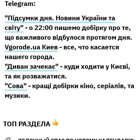
Telegram:
"Підсумки дня. Новини України та
світу"
- о 22:00 пишемо добірку про те,
що важливого відбулося протягом дня.
Vgorode.ua Киев
- все, что касается
нашего города.
"Диван зачекає"
- куди ходити у Києві,
та як розважатися.
"Сова"
- кращі добірки кіно, серіалів, та
музики.
ТОП РАЗДЕЛА