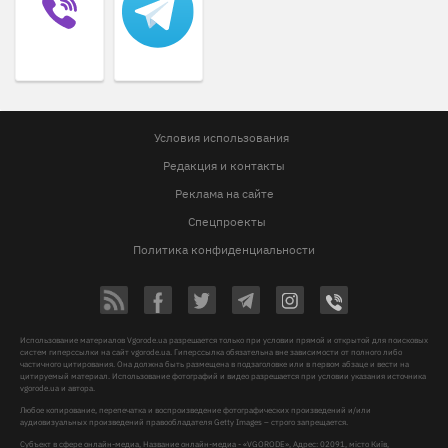
Условия использования
Редакция и контакты
Реклама на сайте
Спецпроекты
Политика конфиденциальности
Использование материалов Vgorode.ua разрешается только при условии прямой и открытой для поисковых
систем гиперссылки на сайт vgorode.ua. Гиперссылка обязательна вне зависимости от полного либо
частичного цитирования. Она должна быть размещена в подзаголовке или в первом абзаце и вести на
цитируемый материал. Использование фотографий и видео разрешается при условии указания источника
vgorode.ua и автора.
Любое копирование, перепечатка и воспроизведение фотографических произведений и/или
аудиовизуальных произведений правообладателя Getty Images – строго запрещается.
Субъект в сфере онлайн-медиа, Название онлайн-медиа - «VGORODE», Адрес: 02091, місто Київ,