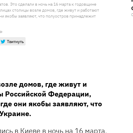
тов. Это сделали в ночь на 16 марта к годовщине
улицах столицы возле домов, где живут и работают
ни якобы заявляют, что полуостров принадлежит
Твитнуть
озле домов, где живут и
ы Российской Федерации,
где они якобы заявляют, что
Украине.
ись в Киеве в ночь на 16 марта.