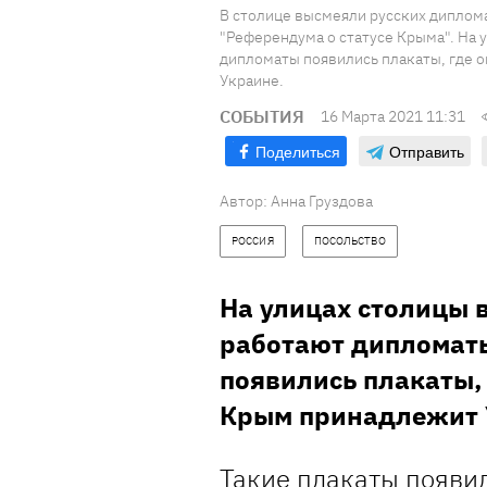
В столице высмеяли русских диплома
"Референдума о статусе Крыма". На 
дипломаты появились плакаты, где о
Украине.
СОБЫТИЯ
16 Марта 2021 11:31
Поделиться
Отправить
Автор:
Анна Груздова
РОССИЯ
ПОСОЛЬСТВО
На улицах столицы в
работают дипломат
появились плакаты, 
Крым принадлежит 
Такие плакаты появил