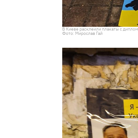
В Киеве расклеили плакаты с диплома
Фото: Мирослав Гай