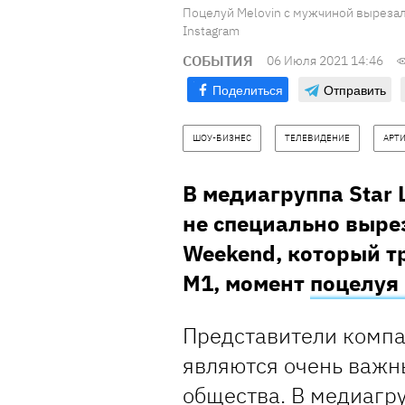
Поцелуй Melovin с мужчиной вырезали
Instagram
СОБЫТИЯ
06 Июля 2021 14:46
Поделиться
Отправить
ШОУ-БИЗНЕС
ТЕЛЕВИДЕНИЕ
АРТ
В медиагруппа Star L
не специально выре
Weekend, который т
М1, момент
поцелуя 
Представители компа
являются очень важн
общества. В медиагр