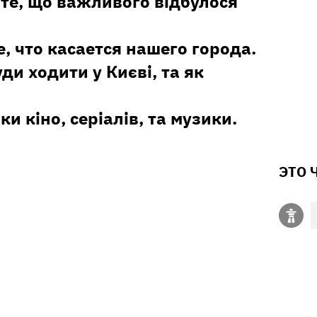
те, що важливого відбулося
е, что касается нашего города.
уди ходити у Києві, та як
ки кіно, серіалів, та музики.
ЭТО 