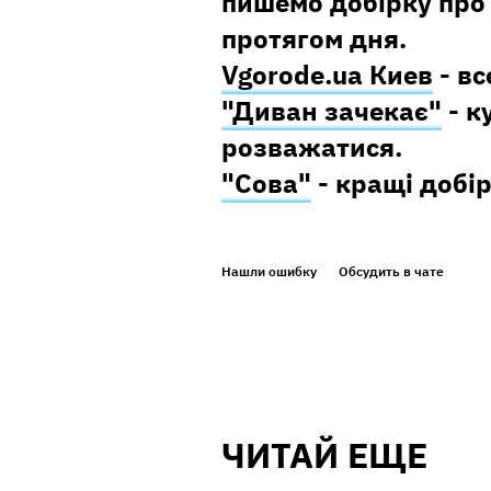
пишемо добірку про 
протягом дня.
Vgorode.ua Киев
- вс
"Диван зачекає"
- к
розважатися.
"Сова"
- кращі добір
Нашли ошибку
Обсудить в чате
ЧИТАЙ ЕЩЕ