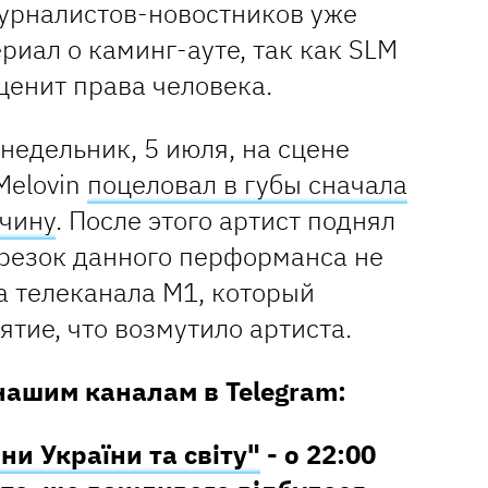
урналистов-новостников уже
риал о каминг-ауте, так как SLM
ценит права человека.
недельник, 5 июля, на сцене
Melovin
поцеловал в губы сначала
жчину
. После этого артист поднял
трезок данного перформанса не
а телеканала М1, который
тие, что возмутило артиста.
нашим каналам в Telegram:
ни України та світу"
- о 22:00