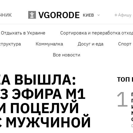
VGORODE
ЧНИК
Афишу
КИЕВ
Отдыхать в Украине
Сортировка и переработка отхо
структура
Коммуналка
Досуг и еда
Спорт
Все новости
А ВЫШЛА:
ТОП
З ЭФИРА M1
И ПОЦЕЛУЙ
С МУЖЧИНОЙ