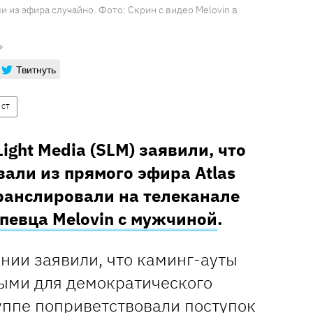
 из эфира случайно. Фото: Скрин с видео Melovin в
Твитнуть
ИСТ
ight Media (SLM) заявили, что
зали из прямого эфира Atlas
ранслировали на телеканале
певца Melovin с мужчиной
.
нии заявили, что каминг-ауты
ыми для демократического
уппе поприветствовали поступок