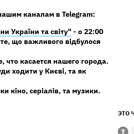
нашим каналам в Telegram:
ни України та світу"
- о 22:00
те, що важливого відбулося
е, что касается нашего города.
уди ходити у Києві, та як
ки кіно, серіалів, та музики.
ЭТО 