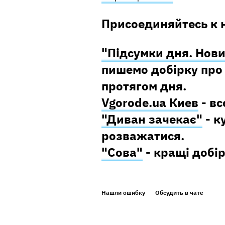
Присоединяйтесь к 
"Підсумки дня. Нови
пишемо добірку про 
протягом дня.
Vgorode.ua Киев
- вс
"Диван зачекає"
- к
розважатися.
"Сова"
- кращі добір
Нашли ошибку
Обсудить в чате