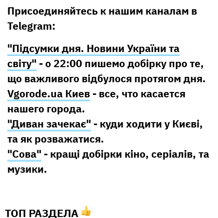
Присоединяйтесь к нашим каналам в
Telegram:
"Підсумки дня. Новини України та
світу"
- о 22:00 пишемо добірку про те,
що важливого відбулося протягом дня.
Vgorode.ua Киев
- все, что касается
нашего города.
"Диван зачекає"
- куди ходити у Києві,
та як розважатися.
"Сова"
- кращі добірки кіно, серіалів, та
музики.
ТОП РАЗДЕЛА