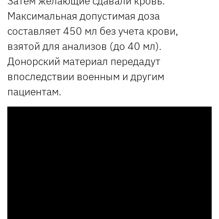
Затем желающие сдавали кровь.
Максимальная допустимая доза
составляет 450 мл без учета крови,
взятой для анализов (до 40 мл).
Донорский материал передадут
впоследствии военным и другим
пациентам.