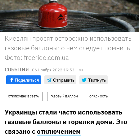
Киевлян просят осторожно использовать
газовые баллоны: о чем следует помнить.
Фото: freeride.com.ua
СОБЫТИЯ
06 Ноября 2022 19:53
Поделиться
Отправить
Твитнуть
ОТКЛЮЧЕНИЕ СВЕТА
ГАЗОВЫЙ БАЛЛОН
ОПАСНОСТЬ
Украинцы стали часто использовать
газовые баллоны и горелки дома. Это
связано с
отключением