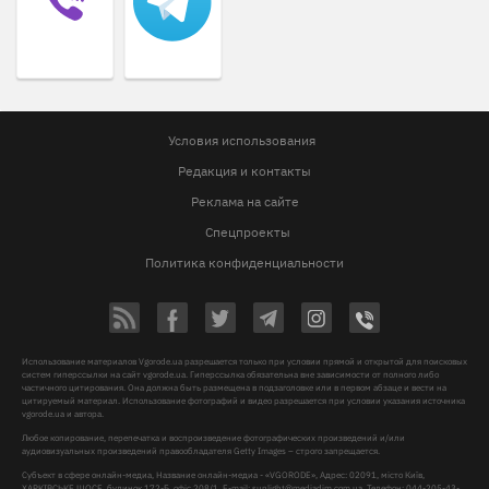
Условия использования
Редакция и контакты
Реклама на сайте
Спецпроекты
Политика конфиденциальности
Использование материалов Vgorode.ua разрешается только при условии прямой и открытой для поисковых
систем гиперссылки на сайт vgorode.ua. Гиперссылка обязательна вне зависимости от полного либо
частичного цитирования. Она должна быть размещена в подзаголовке или в первом абзаце и вести на
цитируемый материал. Использование фотографий и видео разрешается при условии указания источника
vgorode.ua и автора.
Любое копирование, перепечатка и воспроизведение фотографических произведений и/или
аудиовизуальных произведений правообладателя Getty Images – строго запрещается.
Субъект в сфере онлайн-медиа, Название онлайн-медиа - «VGORODE», Адрес: 02091, місто Київ,
ХАРКІВСЬКЕ ШОСЕ, будинок 172-Б, офіс 208/1, E-mail:
sunlight@mediadim.com.ua
, Телефон: 044-205-43-