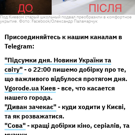
Под Киевом старый школьный подвал преобразили в комфортное
укрытие. Фото: Facebook/Олександр Паламарчук
Присоединяйтесь к нашим каналам в
Telegram:
"Підсумки дня. Новини України та
світу"
- о 22:00 пишемо добірку про те,
що важливого відбулося протягом дня.
Vgorode.ua Киев
- все, что касается
нашего города.
"Диван зачекає"
- куди ходити у Києві,
та як розважатися.
"Сова"
- кращі добірки кіно, серіалів, та
музики.