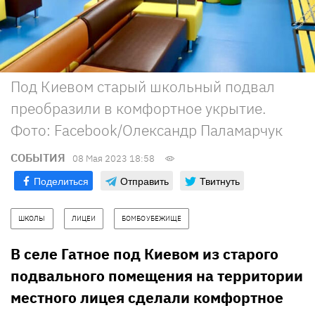
Под Киевом старый школьный подвал
преобразили в комфортное укрытие.
Фото: Facebook/Олександр Паламарчук
СОБЫТИЯ
08 Мая 2023 18:58
Поделиться
Отправить
Твитнуть
ШКОЛЫ
ЛИЦЕИ
БОМБОУБЕЖИЩЕ
В селе Гатное под Киевом из старого
подвального помещения на территории
местного лицея сделали комфортное