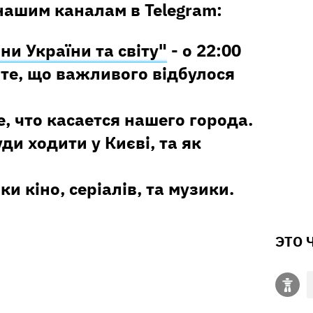
нашим каналам в Telegram:
ни України та світу"
- о 22:00
те, що важливого відбулося
е, что касается нашего города.
уди ходити у Києві, та як
ки кіно, серіалів, та музики.
ЭТО 