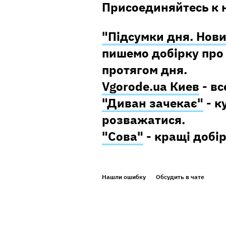
Присоединяйтесь к 
"Підсумки дня. Нови
пишемо добірку про 
протягом дня.
Vgorode.ua Киев
- вс
"Диван зачекає"
- к
розважатися.
"Сова"
- кращі добір
Нашли ошибку
Обсудить в чате