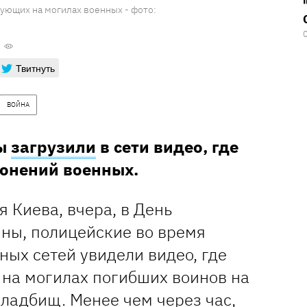
цующих на могилах военных - фото:
Твитнуть
ВОЙНА
ры
загрузили
в сети видео, где
ронений военных.
 Киева, вчера, в День
ны, полицейские во время
ых сетей увидели видео, где
 на могилах погибших воинов на
ладбищ. Менее чем через час,