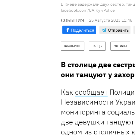
В Киеве задержали двух сестер, тан
facebook.com/UA.KyivPolice
СОБЫТИЯ
25 Августа 2023 11:46
Поделиться
Отправить
КЛАДБИЩЕ
ТАНЦЫ
МОГИЛЫ
В столице две сест
они танцуют у захо
Как
сообщает
Полиция
Независимости Украи
мониторинга социальн
две девушки танцуют
одном из столичных к