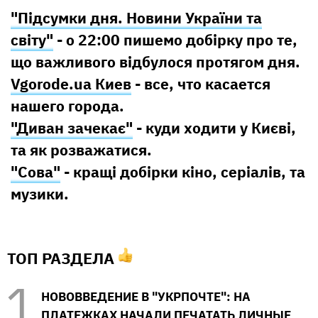
"Підсумки дня. Новини України та
світу"
- о 22:00 пишемо добірку про те,
що важливого відбулося протягом дня.
Vgorode.ua Киев
- все, что касается
нашего города.
"Диван зачекає"
- куди ходити у Києві,
та як розважатися.
"Сова"
- кращі добірки кіно, серіалів, та
музики.
ТОП РАЗДЕЛА
НОВОВВЕДЕНИЕ В "УКРПОЧТЕ": НА
ПЛАТЕЖКАХ НАЧАЛИ ПЕЧАТАТЬ ЛИЧНЫЕ