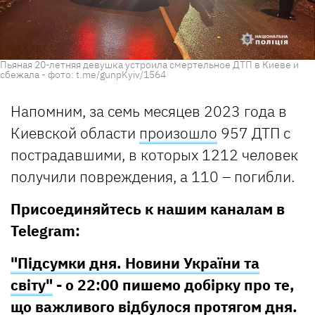
Пьяная 20-летняя девушка устроила смертельное ДТП в Киеве и
сбежала - фото: t.me/gunpKyiv/1564
Напомним, за семь месяцев 2023 года в
Киевской области
произошло
957 ДТП с
пострадавшими, в которых 1212 человек
получили повреждения, а 110 – погибли.
Присоединяйтесь к нашим каналам в
Telegram:
"Підсумки дня. Новини України та
світу"
- о 22:00 пишемо добірку про те,
що важливого відбулося протягом дня.