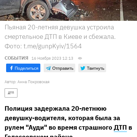
Пьяная 20-летняя девушка устроила
смертельное ДТП в Киеве и сбежала.
Фото: t.me/gunpKyiv/1564
СОБЫТИЯ
16 Ноября 2023 12:13
Поделиться
Отправить
Твитнуть
Автор:
Анна Покровская
ДТП
Полиция задержала 20-летнюю
девушку-водителя, которая была за
рулем "Ауди" во время страшного
ДТП
в
Голосеевском районе.