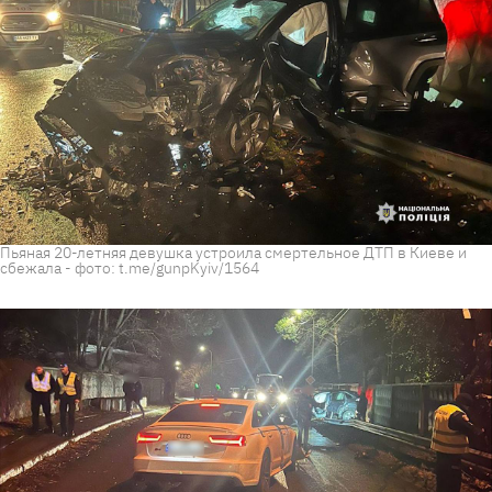
Пьяная 20-летняя девушка устроила смертельное ДТП в Киеве и
сбежала - фото: t.me/gunpKyiv/1564