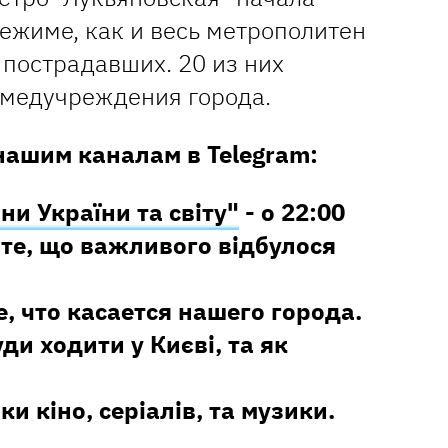
ежиме, как и весь метрополитен
3 пострадавших. 20 из них
 медучреждения города.
нашим каналам в Telegram:
ни України та світу"
- о 22:00
те, що важливого відбулося
е, что касается нашего города.
уди ходити у Києві, та як
ки кіно, серіалів, та музики.