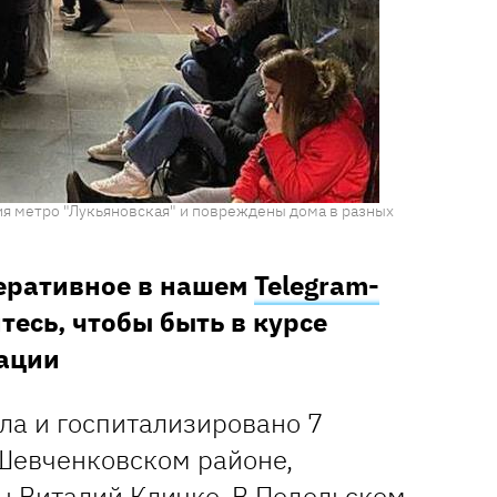
ия метро "Лукьяновская" и повреждены дома в разных
перативное в нашем
Telegram-
тесь, чтобы быть в курсе
ации
ла и госпитализировано 7
в Шевченковском районе,
ы Виталий Кличко. В Подольском