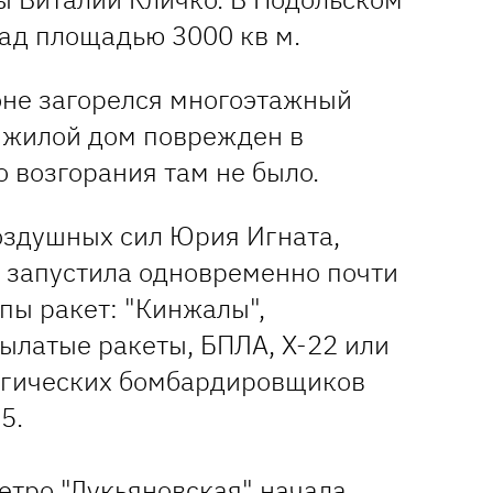
лад площадью 3000 кв м.
не загорелся многоэтажный
 жилой дом поврежден в
 возгорания там не было.
оздушных сил Юрия Игната,
я запустила одновременно почти
пы ракет: "Кинжалы",
рылатые ракеты, БПЛА, Х-22 или
тегических бомбардировщиков
5.
етро "Лукьяновская" начала