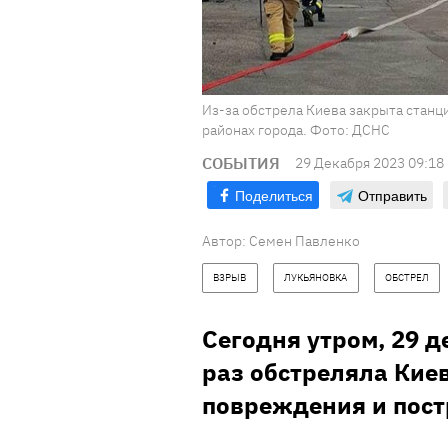
Из-за обстрела Киева закрыта станц
районах города. Фото: ДСНС
СОБЫТИЯ
29 Декабря 2023 09:18
Поделиться
Отправить
Автор:
Семен Павленко
ВЗРЫВ
ЛУКЬЯНОВКА
ОБСТРЕЛ
Сегодня утром, 29 д
раз обстреляла Киев
повреждения и пос