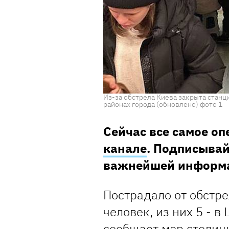
Из-за обстрела Киева закрыта станц
районах города (обновлено) фото 1
Сейчас все самое о
канале
. Подписывай
важнейшей информ
Пострадало от обстре
человек, из них 5 - 
сообщает мэр столиц