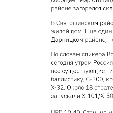
районе загорелся ск
В Святошинском райо
жилой дом. Еще один
Дарницком районе, но
По словам спикера В
сегодня утром Росси
все существующие ти
баллистику, С-300, к
Х-32. Около 18 стра
запускали Х-101/Х-50
UPD 10:40. Станция м