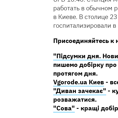
работать в обычном р
в Киеве. В столице 2
госпитализировали в
Присоединяйтесь к 
"Підсумки дня. Нови
пишемо добірку про 
протягом дня.
Vgorode.ua Киев
- вс
"Диван зачекає"
- к
розважатися.
"Сова"
- кращі добір