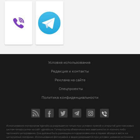
Условия использования
Редакция и контакты
Реклама на сайте
Спецпроекты
Политика конфиденциальности
Использование материалов Vgorode.ua разрешается только при условии прямой и открытой для поисковых
систем гиперссылки на сайт vgorode.ua. Гиперссылка обязательна вне зависимости от полного либо
частичного цитирования. Она должна быть размещена в подзаголовке или в первом абзаце и вести на
цитируемый материал. Использование фотографий и видео разрешается при условии указания источника