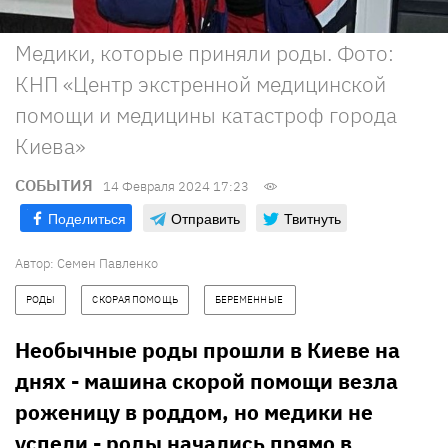
Медики, которые приняли роды. Фото:
КНП «Центр экстренной медицинской
помощи и медицины катастроф города
Киева»
СОБЫТИЯ
14 Февраля 2024 17:23
Поделиться
Отправить
Твитнуть
Автор:
Семен Павленко
РОДЫ
СКОРАЯ ПОМОЩЬ
БЕРЕМЕННЫЕ 
Необычные роды прошли в Киеве на
днях - машина скорой помощи везла
роженицу в роддом, но медики не
успели - роды начались прямо в