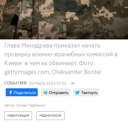
Глава Минздрава приказал начать
проверку военно-врачебных комиссий в
Киеве: в чем их обвиняют. Фото:
gettyimages.com, Oleksander Bontei
СОБЫТИЯ
04 Марта 2024 19:51
Поделиться
Отправить
Твитнуть
Автор:
Семен Павленко
МОБИЛИЗАЦИЯ
МЕДКОМИССИЯ 