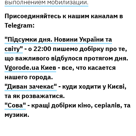
выполнением мобилизации.
Присоединяйтесь к нашим каналам в
Telegram:
"Підсумки дня. Новини України та
світу"
- о 22:00 пишемо добірку про те,
що важливого відбулося протягом дня.
Vgorode.ua Киев
- все, что касается
нашего города.
"Диван зачекає"
- куди ходити у Києві,
та як розважатися.
"Сова"
- кращі добірки кіно, серіалів, та
музики.