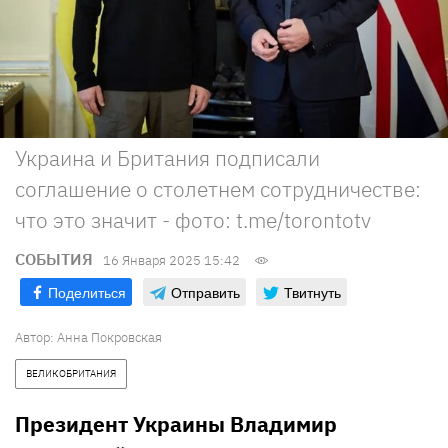
Украина и Британия подписали
соглашение о столетнем сотрудничестве:
что это значит - фото: t.me/torontotv
СОБЫТИЯ
16 Января 2025 15:42
Поделиться
Отправить
Твитнуть
Автор:
Анна Покровская
ВЕЛИКОБРИТАНИЯ
Президент Украины Владимир