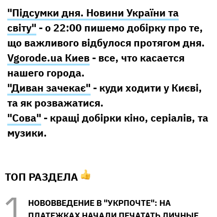
"Підсумки дня. Новини України та
світу"
- о 22:00 пишемо добірку про те,
що важливого відбулося протягом дня.
Vgorode.ua Киев
- все, что касается
нашего города.
"Диван зачекає"
- куди ходити у Києві,
та як розважатися.
"Сова"
- кращі добірки кіно, серіалів, та
музики.
ТОП РАЗДЕЛА
НОВОВВЕДЕНИЕ В "УКРПОЧТЕ": НА
ПЛАТЕЖКАХ НАЧАЛИ ПЕЧАТАТЬ ЛИЧНЫЕ