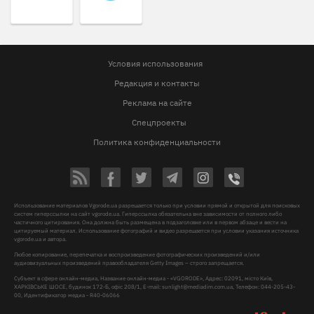
Условия использования
Редакция и контакты
Реклама на сайте
Спецпроекты
Политика конфиденциальности
Использование материалов Vgorode.ua разрешается только при условии прямой и открытой для поисковых
систем гиперссылки на сайт vgorode.ua. Гиперссылка обязательна вне зависимости от полного либо
частичного цитирования. Она должна быть размещена в подзаголовке или в первом абзаце и вести на
цитируемый материал. Использование фотографий и видео разрешается при условии указания источника
vgorode.ua и автора.
Любое копирование, перепечатка и воспроизведение фотографических произведений и/или
аудиовизуальных произведений правообладателя Getty Images – строго запрещается.
Субъект в сфере онлайн-медиа, Название онлайн-медиа - «VGORODE», Адрес: 02091, місто Київ,
ХАРКІВСЬКЕ ШОСЕ, будинок 172-Б, офіс 208/1, E-mail:
sunlight@mediadim.com.ua
, Телефон: 044-205-43-
00, Идентификатор медиа - R40-06066