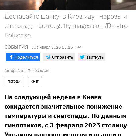
Доставайте шапку: в Киев идут морозы и
снегопад – фото: gettyimages.com/Dmytro
Betsenko
СОБЫТИЯ
30 Января 2025 16:15
Поделиться
Отправить
Твитнуть
Автор:
Анна Покровская
ПОГОДА
СНЕГ
На следующей неделе в Киеве
ожидается значительное понижение
температуры и снегопады. По данным
синоптиков, с 3 февраля 2025 столицу
Украины накроют морозы и осадки в