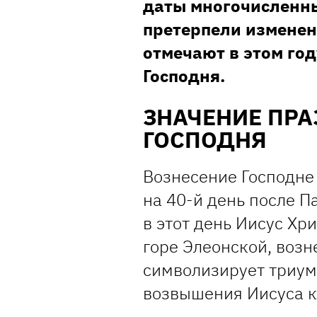
даты многочисленн
претерпели измене
отмечают в этом го
Господня.
ЗНАЧЕНИЕ ПР
ГОСПОДНЯ
Вознесение Господне
на 40-й день после П
в этот день Иисус Хр
горе Элеонской, возн
символизирует триум
возвышения Иисуса к