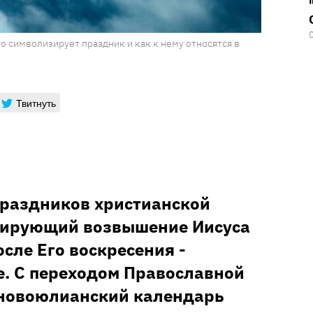
о символизирует праздник и как к нему относятся в
Твитнуть
праздников христианской
зирующий возвышение Иисуса
осле Его воскресения -
е. С переходом Православной
 новоюлианский календарь