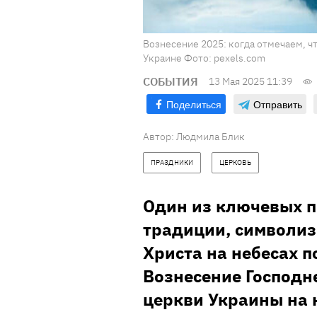
Вознесение 2025: когда отмечаем, чт
Украине Фото: pexels.com
СОБЫТИЯ
13 Мая 2025 11:39
Поделиться
Отправить
Автор:
Людмила Блик
ПРАЗДНИКИ
ЦЕРКОВЬ
Один из ключевых 
традиции, символи
Христа на небесах п
Вознесение Господн
церкви Украины на