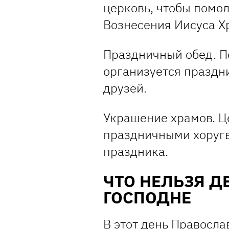
церковь, чтобы помол
Вознесения Иисуса Х
Праздничный обед. П
организуется праздн
друзей.
Украшение храмов. Ц
праздничными хоругв
праздника.
ЧТО НЕЛЬЗЯ Д
ГОСПОДНЕ
В этот день Правосл