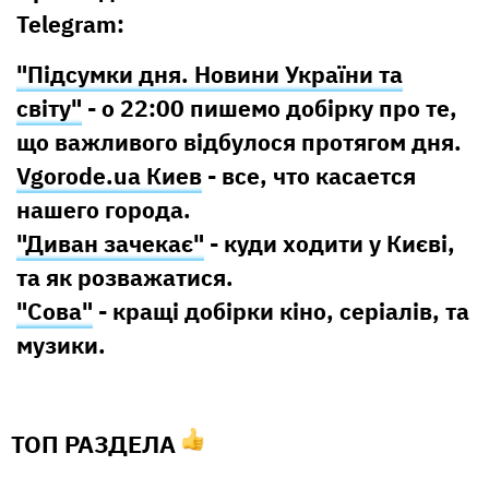
Telegram:
"Підсумки дня. Новини України та
світу"
- о 22:00 пишемо добірку про те,
що важливого відбулося протягом дня.
Vgorode.ua Киев
- все, что касается
нашего города.
"Диван зачекає"
- куди ходити у Києві,
та як розважатися.
"Сова"
- кращі добірки кіно, серіалів, та
музики.
ТОП РАЗДЕЛА