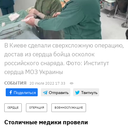
В Киеве сделали сверхсложную операцию,
достав из сердца бойца осколок
российского снаряда. Фото: Институт
сердца МОЗ Украины
СОБЫТИЯ
20 Июля 2022 17:33
Поделиться
Отправить
Твитнуть
СЕРДЦЕ
ОПЕРАЦИЯ
ВОЕННОСЛУЖАЩИЕ
Столичные медики провели