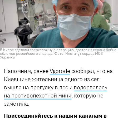
В Киеве сделали сверхсложную операцию, достав из сердца бойца
обломок российского снаряда. Фото: Институт сердца МОЗ
Украины
Напомним, ранее
Vgorode
сообщал, что на
Киевщине жительница одного из сел
вышла на прогулку в лес и
подорвалась
на противопехотной мини
, которую не
заметила.
Присоединяйтесь к нашим каналам в