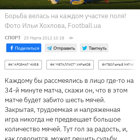
Борьба велась на каждом участке поля!
Фото Ильи Хохлова, Football.ua
СПОРТ
25 Марта 2012 10:28
Поделиться
Отправить
Твитнуть
ФК "АРСЕНАЛ" КИЕВ
ФК "МЕТАЛЛИСТ" ХАРЬКОВ
ФУТБОЛЬНЫЕ МАТЧИ
Каждому бы рассмеялись в лицо где-то на
34-й минуте матча, скажи он, что в этом
матче будет забито шесть мячей.
Закрытая, трудоемкая и напряженная
игра никогда не предвещает большое
количество мячей. Тут гол за радость, и,
как говорится, может решить судьбу