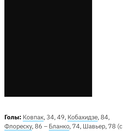
Голы:
Ковпак
, 34, 49,
Кобахидзе
, 84,
Флореску
, 86 –
Бланко
, 74, Шавьер, 78 (с