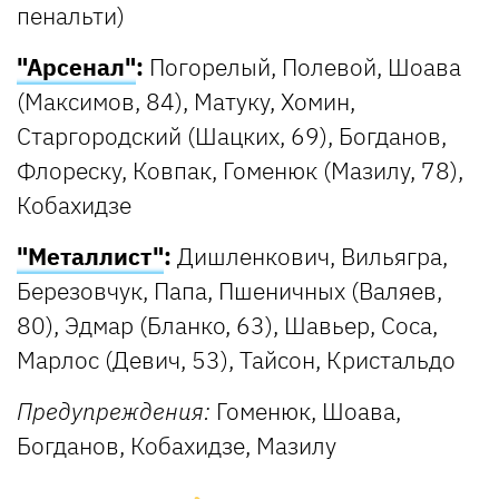
пенальти)
"Арсенал"
:
Погорелый, Полевой, Шоава
(Максимов, 84), Матуку, Хомин,
Старгородский (Шацких, 69), Богданов,
Флореску, Ковпак, Гоменюк (Мазилу, 78),
Кобахидзе
"Металлист"
:
Дишленкович, Вильягра,
Березовчук, Папа, Пшеничных (Валяев,
80), Эдмар (Бланко, 63), Шавьер, Соса,
Марлос (Девич, 53), Тайсон, Кристальдо
Предупреждения:
Гоменюк, Шоава,
Богданов, Кобахидзе, Мазилу