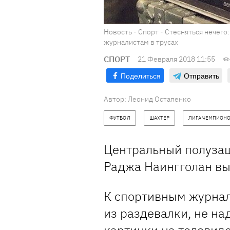
Новость - Спорт - Стесняться нечег
журналистам в трусах
СПОРТ
21 Февраля 2018 11:55
Поделиться
Отправить
Автор:
Леонид Остапенко
ФУТБОЛ
ШАХТЕР
ЛИГА ЧЕМПИОН
Центральный полузащ
Раджа Наингголан вы
К спортивным журна
из раздевалки, не на