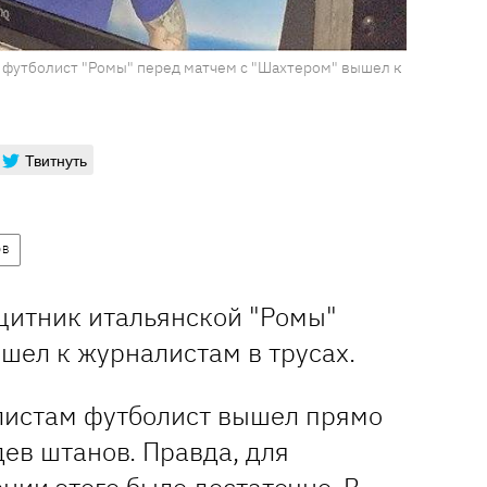
о: футболист "Ромы" перед матчем с "Шахтером" вышел к
Твитнуть
ОВ
итник итальянской "Ромы"
шел к журналистам в трусах.
листам футболист вышел прямо
дев штанов. Правда, для