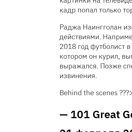
картинки на телевиде
кадр попал только то
Раджа Наингголан и
действиями. Наприме
2018 год футболист в
котором он курил, вы
выражался. Позже сп
извинения.
Behind the scenes ???
— 101 Great G