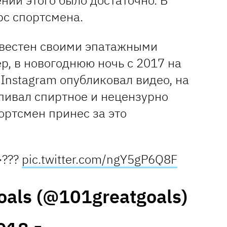
нии этого было достаточно. В
рс спортсмена.
звестен своими эпатажными
р, в новогоднюю ночь с 2017 на
 Instagram опубликовал видео, на
пивал спиртное и нецензурно
ортсмен принес за это
>???
pic.twitter.com/ngY5gP6Q8F
oals (@101greatgoals)