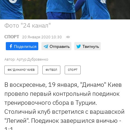
Фото "24 канал"
СПОРТ
20 Января 2020 10:30
Поделиться
Отправить
Твитнуть
Автор: Артур Дубровенко
ФК "ДИНАМО" КИЕВ
ФУТБОЛ
СПОРТ
В воскресенье, 19 января, "Динамо" Киев
провело первый контрольный поединок
тренировочного сбора в Турции.
Столичный клуб встретился с варшавской
"Легией". Поединок завершился вничью -
1:1.