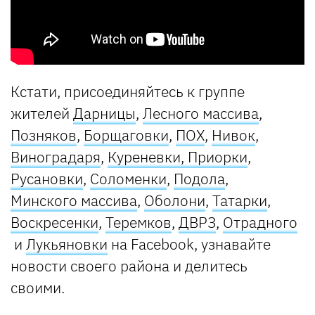
Кстати, присоединяйтесь к группе
жителей
Дарницы
,
Лесного массива
,
Позняков
,
Борщаговки
,
ПОХ
,
Нивок
,
Виноградаря
,
Куреневки, Приорки
,
Русановки
,
Соломенки
,
Подола
,
Минского массива
,
Оболони
,
Татарки
,
Воскресенки
,
Теремков
,
ДВРЗ
,
Отрадного
и
Лукьяновки
на Facebook, узнавайте
новости своего района и делитесь
своими.