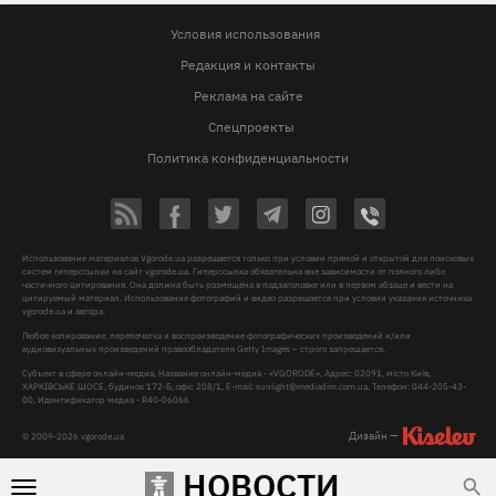
Условия использования
Редакция и контакты
Реклама на сайте
Спецпроекты
Политика конфиденциальности
Использование материалов Vgorode.ua разрешается только при условии прямой и открытой для поисковых
систем гиперссылки на сайт vgorode.ua. Гиперссылка обязательна вне зависимости от полного либо
частичного цитирования. Она должна быть размещена в подзаголовке или в первом абзаце и вести на
цитируемый материал. Использование фотографий и видео разрешается при условии указания источника
vgorode.ua и автора.
Любое копирование, перепечатка и воспроизведение фотографических произведений и/или
аудиовизуальных произведений правообладателя Getty Images – строго запрещается.
Субъект в сфере онлайн-медиа, Название онлайн-медиа - «VGORODE», Адрес: 02091, місто Київ,
ХАРКІВСЬКЕ ШОСЕ, будинок 172-Б, офіс 208/1, E-mail:
sunlight@mediadim.com.ua
, Телефон: 044-205-43-
00, Идентификатор медиа - R40-06066
Дизайн —
© 2009-2026 vgorode.ua
НОВОСТИ