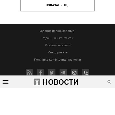
ПОКАЗАТЬ ЕЩЕ
Условия использования
Редакция и контакты
Реклама на сайте
Спецпроекты
Политика конфиденциальности
НОВОСТИ
Использование материалов Vgorode.ua разрешается только при условии прямой и открытой для поисковых
систем гиперссылки на сайт vgorode.ua. Гиперссылка обязательна вне зависимости от полного либо
частичного цитирования. Она должна быть размещена в подзаголовке или в первом абзаце и вести на
цитируемый материал. Использование фотографий и видео разрешается при условии указания источника
vgorode.ua и автора.
Любое копирование, перепечатка и воспроизведение фотографических произведений и/или
аудиовизуальных произведений правообладателя Getty Images – строго запрещается.
Субъект в сфере онлайн-медиа, Название онлайн-медиа - «VGORODE», Адрес: 02091, місто Київ,
ХАРКІВСЬКЕ ШОСЕ, будинок 172-Б, офіс 208/1, E-mail:
sunlight@mediadim.com.ua
, Телефон: 044-205-43-