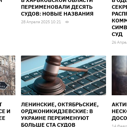
И
В ХАРЬКОВСКОЙ ОБЛАСТИ
В ОД
ПЕРЕИМЕНОВАЛИ ДЕСЯТЬ
СЕКР
СУДОВ: НОВЫЕ НАЗВАНИЯ
РАСП
КОМ
28 Апреля 2025 10:21
СИМВ
СУД
26 Апре
Т
ЛЕНИНСКИЕ, ОКТЯБРЬСКИЕ,
АКТИ
СЕ И
ОРДЖОНИКИДЗЕВСКИЕ: В
НЕСК
ЕЕ
УКРАИНЕ ПЕРЕИМЕНУЮТ
ДОСО
БОЛЬШЕ СТА СУДОВ
14 Февр