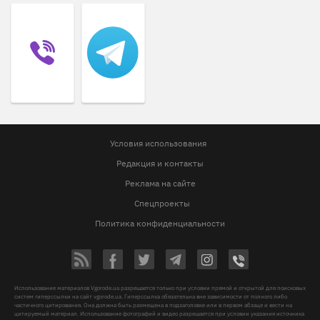
Условия использования
Редакция и контакты
Реклама на сайте
Спецпроекты
Политика конфиденциальности
Использование материалов Vgorode.ua разрешается только при условии прямой и открытой для поисковых
систем гиперссылки на сайт vgorode.ua. Гиперссылка обязательна вне зависимости от полного либо
частичного цитирования. Она должна быть размещена в подзаголовке или в первом абзаце и вести на
цитируемый материал. Использование фотографий и видео разрешается при условии указания источника