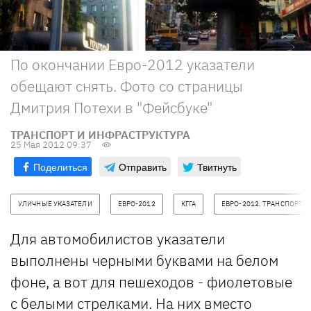
По окончании Евро-2012 указатели
обещают снять. Фото со страницы
Дмитрия Потехи в "Фейсбуке"
ТРАНСПОРТ И ИНФРАСТРУКТУРА
25 Мая 2012 09:37
Поделиться
Отправить
Твитнуть
УЛИЧНЫЕ УКАЗАТЕЛИ
ЕВРО-2012
КГГА
ЕВРО-2012. ТРАНСПОРТ
Для автомобилистов указатели
выполнены черными буквами на белом
фоне, а вот для пешеходов - фиолетовые
с белыми стрелками. На них вместо