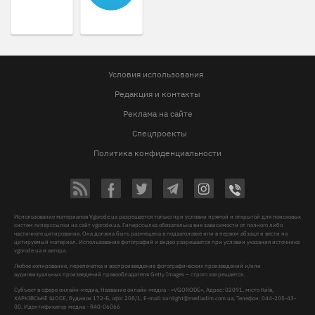
Условия использования
Редакция и контакты
Реклама на сайте
Спецпроекты
Политика конфиденциальности
Использование материалов Vgorode.ua разрешается только при условии прямой и открытой для поисковых
систем гиперссылки на сайт vgorode.ua. Гиперссылка обязательна вне зависимости от полного либо
частичного цитирования. Она должна быть размещена в подзаголовке или в первом абзаце и вести на
цитируемый материал. Использование фотографий и видео разрешается при условии указания источника
vgorode.ua и автора.
Любое копирование, перепечатка и воспроизведение фотографических произведений и/или
аудиовизуальных произведений правообладателя Getty Images – строго запрещается.
Субъект в сфере онлайн-медиа, Название онлайн-медиа - «VGORODE», Адрес: 02091, місто Київ,
ХАРКІВСЬКЕ ШОСЕ, будинок 172-Б, офіс 208/1, E-mail:
sunlight@mediadim.com.ua
, Телефон: 044-205-43-
00, Идентификатор медиа - R40-06066