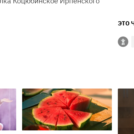
селка Коцюбинское Ирпенского
ЭТО 