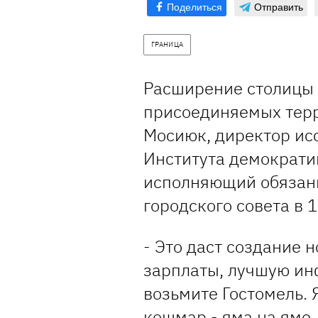
Поделиться
Отправить
ГРАНИЦА
Расширение столицы
присоединяемых терр
Мосиюк, директор ис
Института демократи
исполняющий обязанн
городского совета в 
- Это даст создание 
зарплаты, лучшую инф
возьмите Гостомель. 
кошмар - яма на яме,