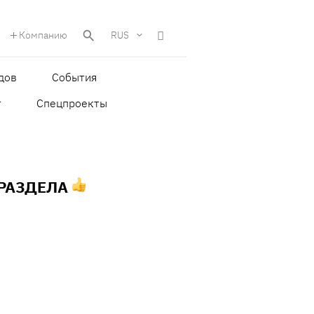
Компанию
RUS
дов
События
т
Спецпроекты
 РАЗДЕЛА