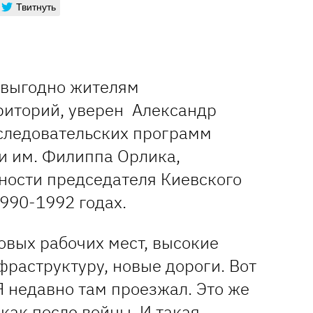
Твитнуть
 выгодно жителям
иторий, уверен Александр
следовательских программ
и им. Филиппа Орлика,
ости председателя Киевского
1990-1992 годах.
новых рабочих мест, высокие
раструктуру, новые дороги. Вот
Я недавно там проезжал. Это же
 как после войны. И такая