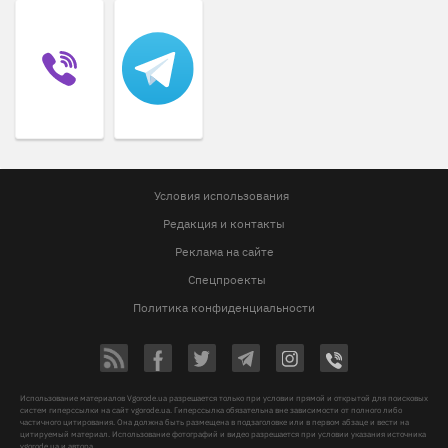
Условия использования
Редакция и контакты
Реклама на сайте
Спецпроекты
Политика конфиденциальности
Использование материалов Vgorode.ua разрешается только при условии прямой и открытой для поисковых
систем гиперссылки на сайт vgorode.ua. Гиперссылка обязательна вне зависимости от полного либо
частичного цитирования. Она должна быть размещена в подзаголовке или в первом абзаце и вести на
цитируемый материал. Использование фотографий и видео разрешается при условии указания источника
vgorode.ua и автора.