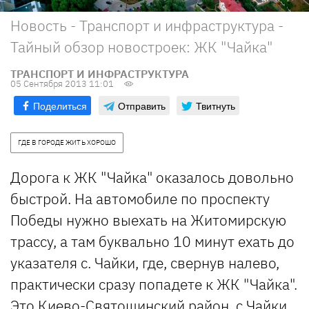
Новость - Транспорт и инфраструктура -
Тайный обзор новостроек: ЖК "Чайка"
ТРАНСПОРТ И ИНФРАСТРУКТУРА
05 Сентября 2013 11:01
Поделиться
Отправить
Твитнуть
ГДЕ В ГОРОДЕ ЖИТЬ ХОРОШО
Дорога к ЖК "Чайка" оказалось довольно
быстрой. На автомобиле по проспекту
Победы нужно выехать на Житомирскую
трассу, а там буквально 10 минут ехать до
указателя с. Чайки, где, свернув налево,
практически сразу попадете к ЖК "Чайка".
Это Киево-Святошинский район, с Чайки,