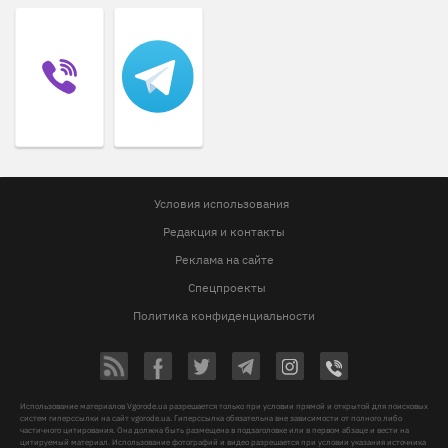
Условия использования
Редакция и контакты
Реклама на сайте
Спецпроекты
Политика конфиденциальности
Использование материалов Vgorode.ua разрешается только при условии прямой и открытой для поисковых
систем гиперссылки на сайт vgorode.ua. Гиперссылка обязательна вне зависимости от полного либо
частичного цитирования. Она должна быть размещена в подзаголовке или в первом абзаце и вести на
цитируемый материал. Использование фотографий и видео разрешается при условии указания источника