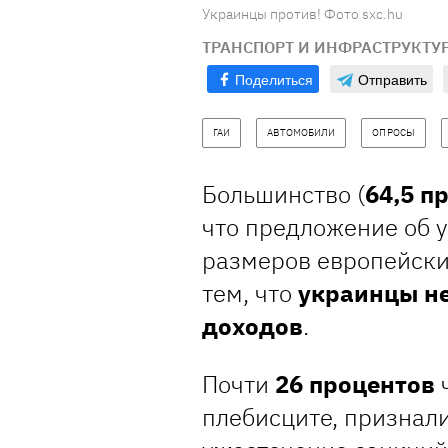
Украинцы против! Фото sxc.hu
ТРАНСПОРТ И ИНФРАСТРУКТУ
Поделиться
Отправить
ГАИ
АВТОМОБИЛИ
ОПРОСЫ
Большинство (
64,5 п
что предложение об 
размеров европейских
тем, что
украинцы н
доходов
.
Почти
26 процентов
ч
плебисците, признал