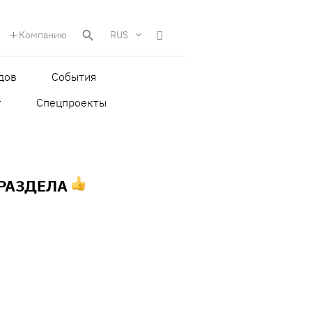
Компанию
RUS
дов
События
т
Спецпроекты
 РАЗДЕЛА