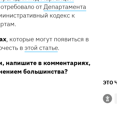
потребовало от
Департамента
министративный кодекс к
ртам.
ах
, которые могут появиться в
очесть в
этой статье
.
, напишите в комментариях,
мнением большинства?
ЭТО 