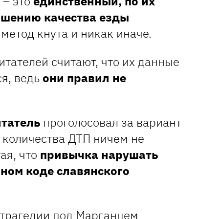
 – это
единственный, по их
ышению качества езды
 метод кнута и никак иначе.
тателей считают, что их данные
ся, ведь
они правил не
итатель
проголосовал за вариант
 количества ДТП ничем не
ая, что
привычка нарушать
ном коде славянского
трагедии под Марганцем