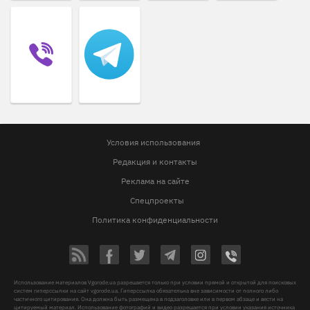
Условия использования
Редакция и контакты
Реклама на сайте
Спецпроекты
Политика конфиденциальности
Использование материалов Vgorode.ua разрешается только при условии прямой и открытой для поисковых
систем гиперссылки на сайт vgorode.ua. Гиперссылка обязательна вне зависимости от полного либо
частичного цитирования. Она должна быть размещена в подзаголовке или в первом абзаце и вести на
цитируемый материал. Использование фотографий и видео разрешается при условии указания источника