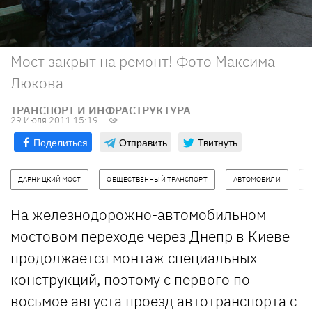
Мост закрыт на ремонт! Фото Максима
Люкова
ТРАНСПОРТ И ИНФРАСТРУКТУРА
29 Июля 2011 15:19
Поделиться
Отправить
Твитнуть
ДАРНИЦКИЙ МОСТ
ОБЩЕСТВЕННЫЙ ТРАНСПОРТ
АВТОМОБИЛИ
Г
На железнодорожно-автомобильном
мостовом переходе через Днепр в Киеве
продолжается монтаж специальных
конструкций, поэтому с первого по
восьмое августа проезд автотранспорта с