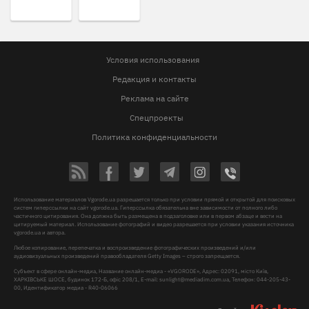
Условия использования
Редакция и контакты
Реклама на сайте
Спецпроекты
Политика конфиденциальности
Использование материалов Vgorode.ua разрешается только при условии прямой и открытой для поисковых
систем гиперссылки на сайт vgorode.ua. Гиперссылка обязательна вне зависимости от полного либо
частичного цитирования. Она должна быть размещена в подзаголовке или в первом абзаце и вести на
цитируемый материал. Использование фотографий и видео разрешается при условии указания источника
vgorode.ua и автора.
Любое копирование, перепечатка и воспроизведение фотографических произведений и/или
аудиовизуальных произведений правообладателя Getty Images – строго запрещается.
Субъект в сфере онлайн-медиа, Название онлайн-медиа - «VGORODE», Адрес: 02091, місто Київ,
ХАРКІВСЬКЕ ШОСЕ, будинок 172-Б, офіс 208/1, E-mail:
sunlight@mediadim.com.ua
, Телефон: 044-205-43-
00, Идентификатор медиа - R40-06066