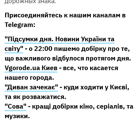
дорожных знака.
Присоединяйтесь к нашим каналам в
Telegram:
"Підсумки дня. Новини України та
світу"
- о 22:00 пишемо добірку про те,
що важливого відбулося протягом дня.
Vgorode.ua Киев
- все, что касается
нашего города.
"Диван зачекає"
- куди ходити у Києві,
та як розважатися.
"Сова"
- кращі добірки кіно, серіалів, та
музики.